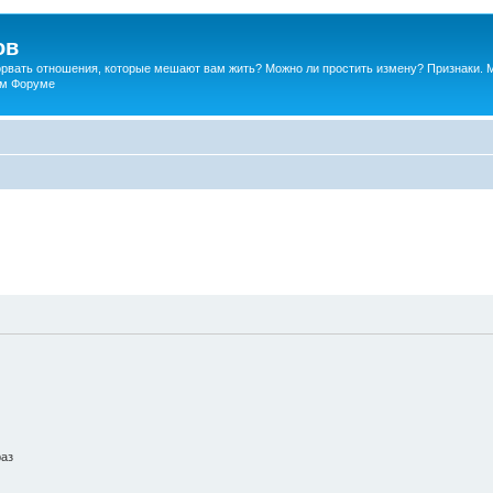
ов
порвать отношения, которые мешают вам жить? Можно ли простить измену? Признаки. 
ком Форуме
раз