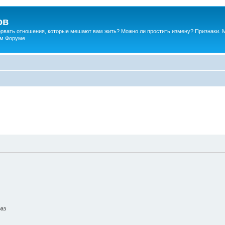
ов
порвать отношения, которые мешают вам жить? Можно ли простить измену? Признаки. 
ком Форуме
раз