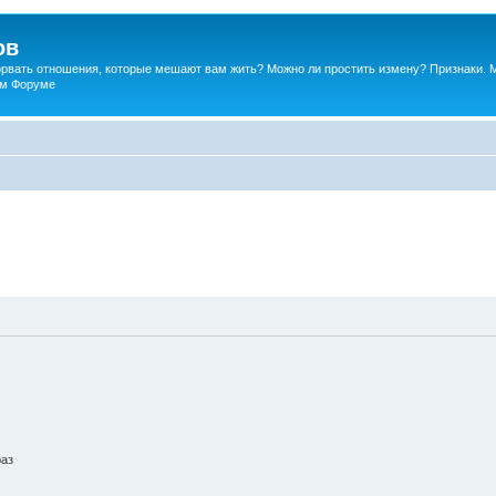
ов
порвать отношения, которые мешают вам жить? Можно ли простить измену? Признаки. 
ком Форуме
раз