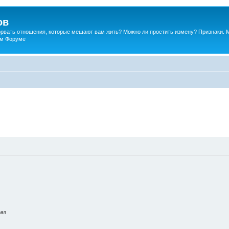
ов
порвать отношения, которые мешают вам жить? Можно ли простить измену? Признаки. 
ком Форуме
раз