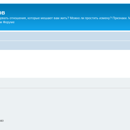
ов
порвать отношения, которые мешают вам жить? Можно ли простить измену? Признаки. 
ком Форуме
раз