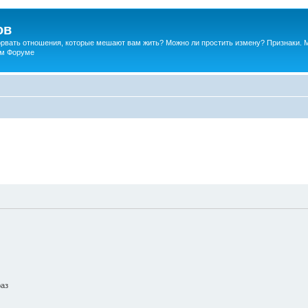
ов
порвать отношения, которые мешают вам жить? Можно ли простить измену? Признаки. 
ком Форуме
раз