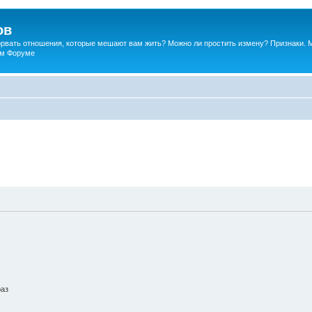
ов
порвать отношения, которые мешают вам жить? Можно ли простить измену? Признаки. 
ком Форуме
раз