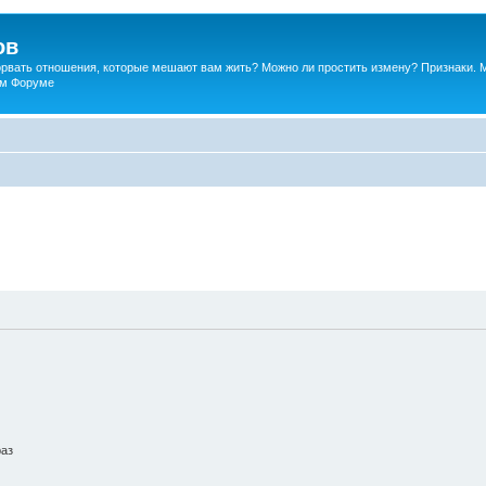
ов
порвать отношения, которые мешают вам жить? Можно ли простить измену? Признаки. 
ком Форуме
раз