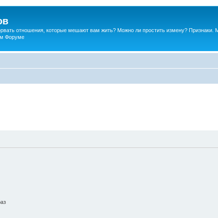
ов
порвать отношения, которые мешают вам жить? Можно ли простить измену? Признаки. 
ком Форуме
раз