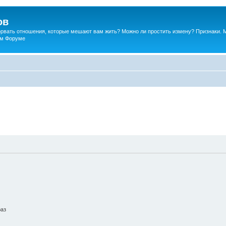
ов
порвать отношения, которые мешают вам жить? Можно ли простить измену? Признаки. 
ком Форуме
раз