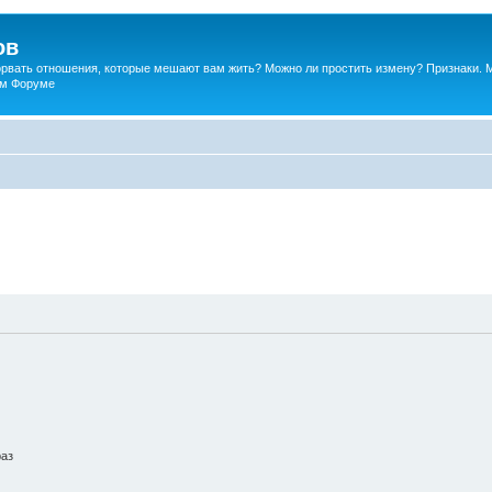
ов
порвать отношения, которые мешают вам жить? Можно ли простить измену? Признаки. 
ком Форуме
раз