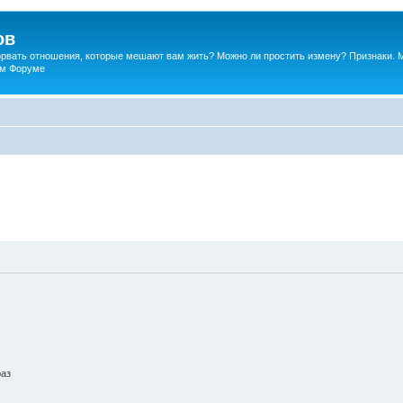
ов
порвать отношения, которые мешают вам жить? Можно ли простить измену? Признаки. 
ком Форуме
раз