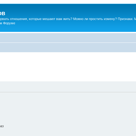
ов
порвать отношения, которые мешают вам жить? Можно ли простить измену? Признаки. 
ком Форуме
раз