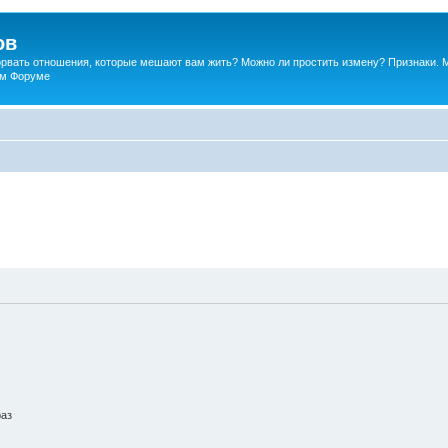
ов
порвать отношения, которые мешают вам жить? Можно ли простить измену? Признаки. 
ком Форуме
раз