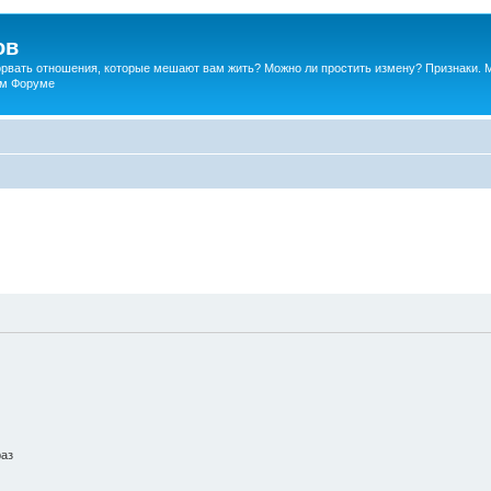
ов
порвать отношения, которые мешают вам жить? Можно ли простить измену? Признаки. 
ком Форуме
раз