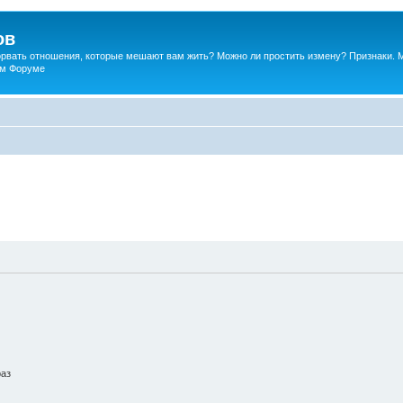
ов
порвать отношения, которые мешают вам жить? Можно ли простить измену? Признаки. 
ком Форуме
раз