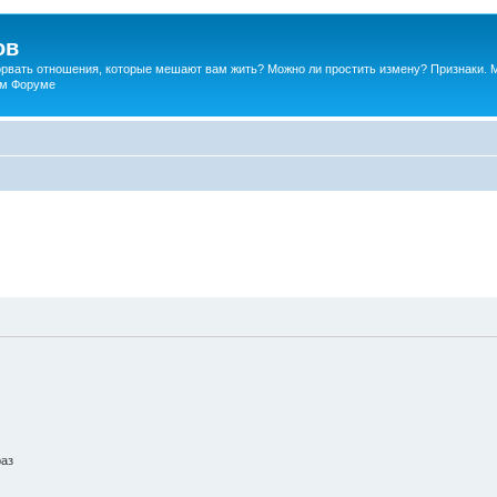
ов
порвать отношения, которые мешают вам жить? Можно ли простить измену? Признаки. 
ком Форуме
раз