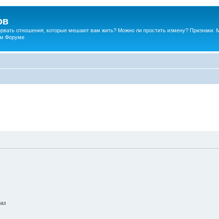
ов
порвать отношения, которые мешают вам жить? Можно ли простить измену? Признаки. 
ком Форуме
раз