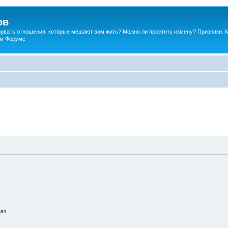
ов
порвать отношения, которые мешают вам жить? Можно ли простить измену? Признаки. 
ком Форуме
раз