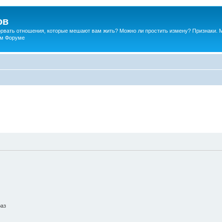
ов
порвать отношения, которые мешают вам жить? Можно ли простить измену? Признаки. 
ком Форуме
раз