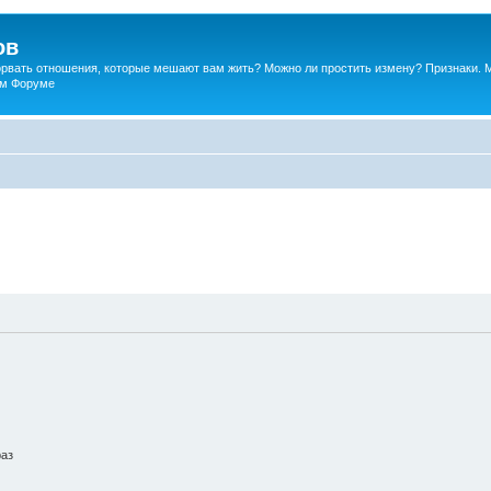
ов
порвать отношения, которые мешают вам жить? Можно ли простить измену? Признаки. 
ком Форуме
раз