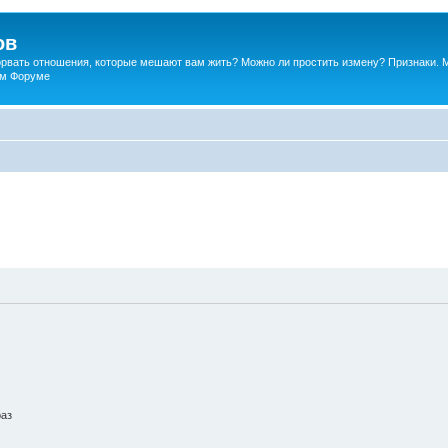
ов
порвать отношения, которые мешают вам жить? Можно ли простить измену? Признаки. 
ком Форуме
раз