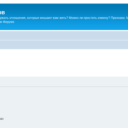
ов
порвать отношения, которые мешают вам жить? Можно ли простить измену? Признаки. 
ком Форуме
раз