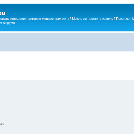
ов
порвать отношения, которые мешают вам жить? Можно ли простить измену? Признаки. 
ком Форуме
раз