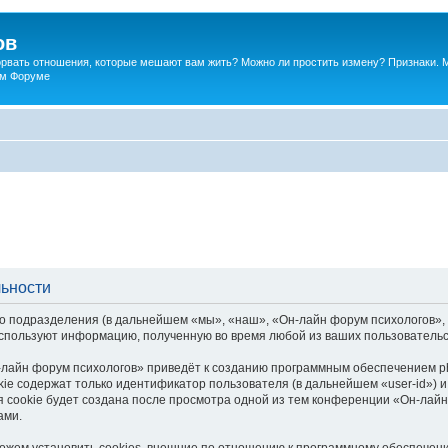
ов
порвать отношения, которые мешают вам жить? Можно ли простить измену? Признаки. 
ком Форуме
льности
о подразделения (в дальнейшем «мы», «наш», «Он-лайн форум психологов», «h
спользуют информацию, полученную во время любой из ваших пользовательс
лайн форум психологов» приведёт к созданию программным обеспечением p
ie содержат только идентификатор пользователя (в дальнейшем «user-id») и
 cookie будет создана после просмотра одной из тем конференции «Он-лайн
ами.
жем установить cookies, внешние по отношению к программному обеспечению