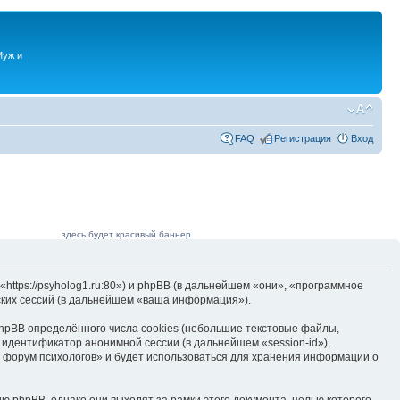
Муж и
FAQ
Регистрация
Вход
здесь будет красивый баннер
ttps://psyholog1.ru:80») и phpBB (в дальнейшем «они», «программное
ких сессий (в дальнейшем «ваша информация»).
hpBB определённого числа cookies (небольшие текстовые файлы,
 идентификатор анонимной сессии (в дальнейшем «session-id»),
 форум психологов» и будет использоваться для хранения информации о
 phpBB, однако они выходят за рамки этого документа, целью которого