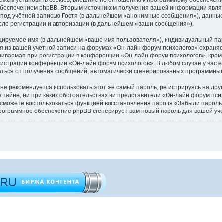
обеспечением phpBB. Вторым источником получения вашей информации являю
под учётной записью Гостя (в дальнейшем «анонимные сообщения»), данные
сле регистрации и авторизации (в дальнейшем «ваши сообщения»).
цируемое имя (в дальнейшем «ваше имя пользователя»), индивидуальный пар
ия из вашей учётной записи на форумах «Он-лайн форум психологов» охран
иваемая при регистрации в конференции «Он-лайн форум психологов», кроме
инистрации конференции «Он-лайн форум психологов». В любом случае у вас 
казаться от получения сообщений, автоматически сгенерированных программн
 рекомендуется использовать этот же самый пароль, регистрируясь на друг
 тайне, ни при каких обстоятельствах ни представители «Он-лайн форум пси
 вы сможете воспользоваться функцией восстановления пароля «Забыли паро
программное обеспечение phpBB сгенерирует вам новый пароль для вашей уч