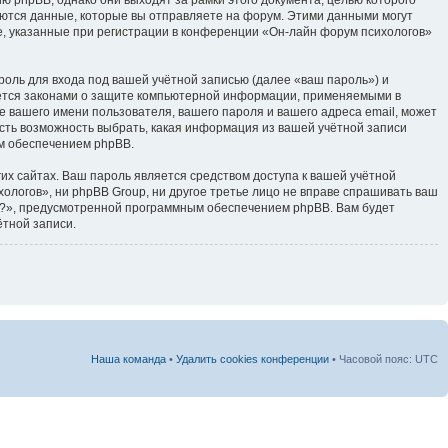
тся данные, которые вы отправляете на форум. Этими данными могут
, указанные при регистрации в конференции «Он-лайн форум психологов»
оль для входа под вашей учётной записью (далее «ваш пароль») и
яется законами о защите компьютерной информации, применяемыми в
 вашего имени пользователя, вашего пароля и вашего адреса email, может
есть возможность выбрать, какая информация из вашей учётной записи
ым обеспечением phpBB.
их сайтах. Ваш пароль является средством доступа к вашей учётной
хологов», ни phpBB Group, ни другое третье лицо не вправе спрашивать ваш
ль?», предусмотренной программным обеспечением phpBB. Вам будет
ётной записи.
Наша команда
•
Удалить cookies конференции
• Часовой пояс: UTC