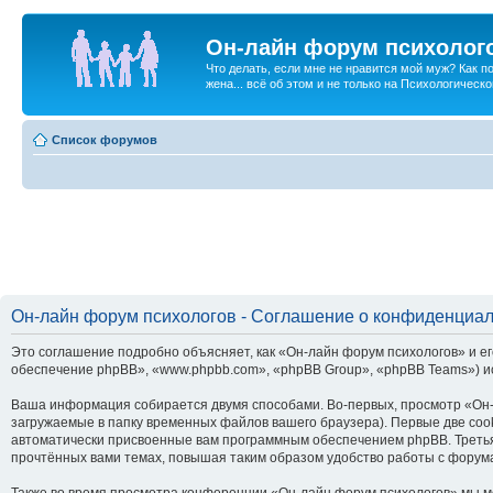
Он-лайн форум психолог
Что делать, если мне не нравится мой муж? Как 
жена... всё об этом и не только на Психологичес
Список форумов
Он-лайн форум психологов - Соглашение о конфиденциа
Это соглашение подробно объясняет, как «Он-лайн форум психологов» и ег
обеспечение phpBB», «www.phpbb.com», «phpBB Group», «phpBB Teams») и
Ваша информация собирается двумя способами. Во-первых, просмотр «Он-
загружаемые в папку временных файлов вашего браузера). Первые две cook
автоматически присвоенные вам программным обеспечением phpBB. Третья
прочтённых вами темах, повышая таким образом удобство работы с форум
Также во время просмотра конференции «Он-лайн форум психологов» мы мо