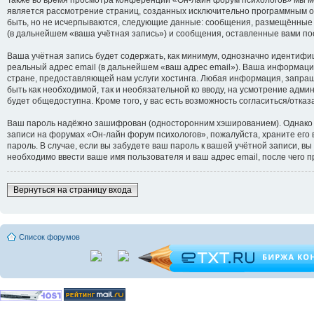
является рассмотрение страниц, созданных исключительно программным 
быть, но не исчерпываются, следующие данные: сообщения, размещённые 
(в дальнейшем «ваша учётная запись») и сообщения, оставленные вами по
Ваша учётная запись будет содержать, как минимум, однозначно идентифи
реальный адрес email (в дальнейшем «ваш адрес email»). Ваша информац
стране, предоставляющей нам услуги хостинга. Любая информация, запраш
быть как необходимой, так и необязательной ко вводу, на усмотрение адм
будет общедоступна. Кроме того, у вас есть возможность согласиться/от
Ваш пароль надёжно зашифрован (односторонним хэшированием). Однако не
записи на форумах «Он-лайн форум психологов», пожалуйста, храните его в
пароль. В случае, если вы забудете ваш пароль к вашей учётной записи,
необходимо ввести ваше имя пользователя и ваш адрес email, после чего 
Вернуться на страницу входа
Список форумов