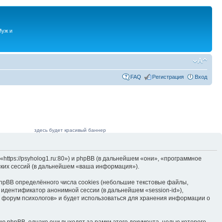
Муж и
FAQ
Регистрация
Вход
здесь будет красивый баннер
ttps://psyholog1.ru:80») и phpBB (в дальнейшем «они», «программное
ких сессий (в дальнейшем «ваша информация»).
hpBB определённого числа cookies (небольшие текстовые файлы,
 идентификатор анонимной сессии (в дальнейшем «session-id»),
 форум психологов» и будет использоваться для хранения информации о
 phpBB, однако они выходят за рамки этого документа, целью которого