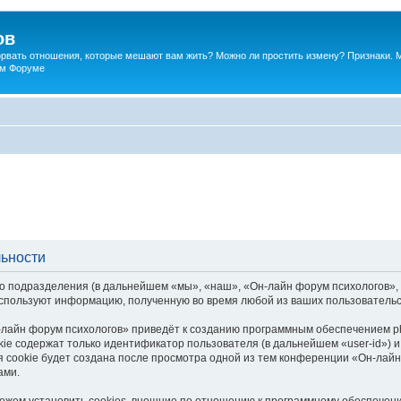
ов
порвать отношения, которые мешают вам жить? Можно ли простить измену? Признаки. 
ком Форуме
льности
о подразделения (в дальнейшем «мы», «наш», «Он-лайн форум психологов», «h
спользуют информацию, полученную во время любой из ваших пользовательс
лайн форум психологов» приведёт к созданию программным обеспечением p
ie содержат только идентификатор пользователя (в дальнейшем «user-id») и
 cookie будет создана после просмотра одной из тем конференции «Он-лайн
ами.
жем установить cookies, внешние по отношению к программному обеспечению