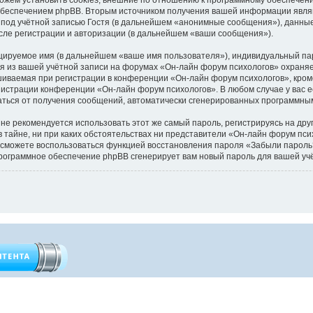
обеспечением phpBB. Вторым источником получения вашей информации являю
под учётной записью Гостя (в дальнейшем «анонимные сообщения»), данные
сле регистрации и авторизации (в дальнейшем «ваши сообщения»).
цируемое имя (в дальнейшем «ваше имя пользователя»), индивидуальный пар
ия из вашей учётной записи на форумах «Он-лайн форум психологов» охран
иваемая при регистрации в конференции «Он-лайн форум психологов», кроме
инистрации конференции «Он-лайн форум психологов». В любом случае у вас 
казаться от получения сообщений, автоматически сгенерированных программн
 рекомендуется использовать этот же самый пароль, регистрируясь на друг
 тайне, ни при каких обстоятельствах ни представители «Он-лайн форум пси
 вы сможете воспользоваться функцией восстановления пароля «Забыли паро
программное обеспечение phpBB сгенерирует вам новый пароль для вашей уч