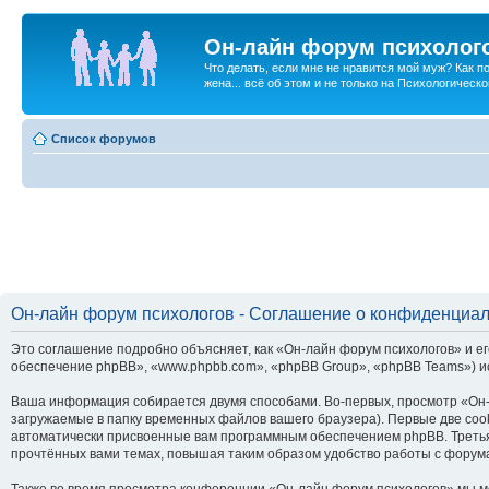
Он-лайн форум психолог
Что делать, если мне не нравится мой муж? Как 
жена... всё об этом и не только на Психологичес
Список форумов
Он-лайн форум психологов - Соглашение о конфиденциа
Это соглашение подробно объясняет, как «Он-лайн форум психологов» и ег
обеспечение phpBB», «www.phpbb.com», «phpBB Group», «phpBB Teams») и
Ваша информация собирается двумя способами. Во-первых, просмотр «Он-
загружаемые в папку временных файлов вашего браузера). Первые две cook
автоматически присвоенные вам программным обеспечением phpBB. Третья
прочтённых вами темах, повышая таким образом удобство работы с форум
Также во время просмотра конференции «Он-лайн форум психологов» мы мо