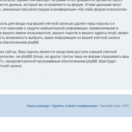
тся данные, которые вы отправляете на форум. Этими данными могут
, указанные при регистрации в конференции «Он-лайн форум психологов»
оль для входа под вашей учётной записью (далее «ваш пароль») и
яется законами о защите компьютерной информации, применяемыми в
 вашего имени пользователя, вашего пароля и вашего адреса email, может
есть возможность выбрать, какая информация из вашей учётной записи
ым обеспечением phpBB.
их сайтах. Ваш пароль является средством доступа к вашей учётной
хологов», ни phpBB Group, ни другое третье лицо не вправе спрашивать ваш
ль?», предусмотренной программным обеспечением phpBB. Вам будет
ётной записи.
Наша команда
•
Удалить cookies конференции
• Часовой пояс: UTC