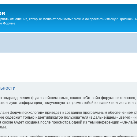
ов
порвать отношения, которые мешают вам жить? Можно ли простить измену? Признаки. 
ком Форуме
льности
о подразделения (в дальнейшем «мы», «наш», «Он-лайн форум психологов», «h
спользуют информацию, полученную во время любой из ваших пользовательс
лайн форум психологов» приведёт к созданию программным обеспечением p
ie содержат только идентификатор пользователя (в дальнейшем «user-id») и
 cookie будет создана после просмотра одной из тем конференции «Он-лайн
ами.
жем установить cookies, внешние по отношению к программному обеспечению