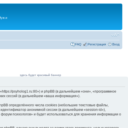
Муж и
FAQ
Регистрация
Вход
здесь будет красивый баннер
ttps://psyholog1.ru:80») и phpBB (в дальнейшем «они», «программное
ких сессий (в дальнейшем «ваша информация»).
hpBB определённого числа cookies (небольшие текстовые файлы,
 идентификатор анонимной сессии (в дальнейшем «session-id»),
 форум психологов» и будет использоваться для хранения информации о
 phpBB, однако они выходят за рамки этого документа, целью которого