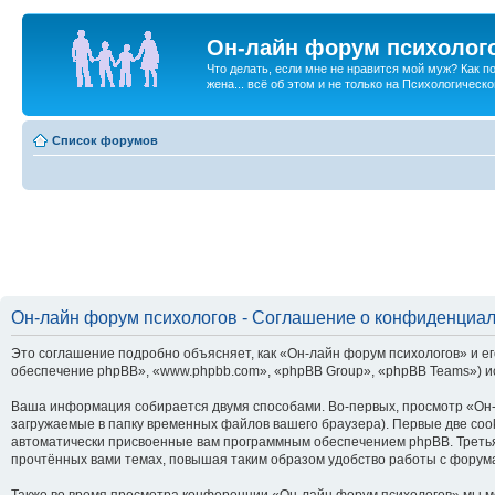
Он-лайн форум психолог
Что делать, если мне не нравится мой муж? Как 
жена... всё об этом и не только на Психологичес
Список форумов
Он-лайн форум психологов - Соглашение о конфиденциа
Это соглашение подробно объясняет, как «Он-лайн форум психологов» и ег
обеспечение phpBB», «www.phpbb.com», «phpBB Group», «phpBB Teams») и
Ваша информация собирается двумя способами. Во-первых, просмотр «Он-
загружаемые в папку временных файлов вашего браузера). Первые две cook
автоматически присвоенные вам программным обеспечением phpBB. Третья
прочтённых вами темах, повышая таким образом удобство работы с форум
Также во время просмотра конференции «Он-лайн форум психологов» мы мо