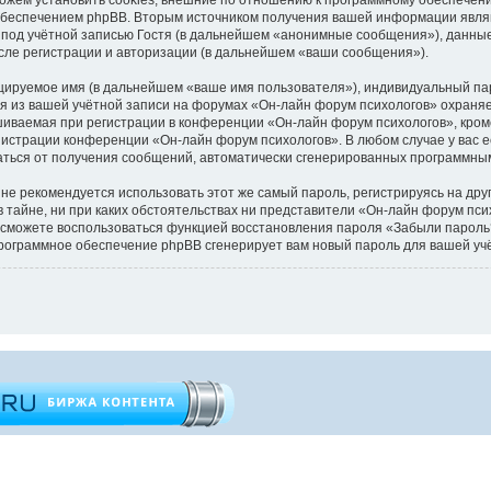
обеспечением phpBB. Вторым источником получения вашей информации являю
под учётной записью Гостя (в дальнейшем «анонимные сообщения»), данные
сле регистрации и авторизации (в дальнейшем «ваши сообщения»).
цируемое имя (в дальнейшем «ваше имя пользователя»), индивидуальный пар
ия из вашей учётной записи на форумах «Он-лайн форум психологов» охран
иваемая при регистрации в конференции «Он-лайн форум психологов», кроме
инистрации конференции «Он-лайн форум психологов». В любом случае у вас 
казаться от получения сообщений, автоматически сгенерированных программн
 рекомендуется использовать этот же самый пароль, регистрируясь на друг
 тайне, ни при каких обстоятельствах ни представители «Он-лайн форум пси
 вы сможете воспользоваться функцией восстановления пароля «Забыли паро
программное обеспечение phpBB сгенерирует вам новый пароль для вашей уч