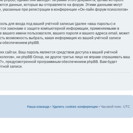
тся данные, которые вы отправляете на форум. Этими данными могут
, указанные при регистрации в конференции «Он-лайн форум психологов»
оль для входа под вашей учётной записью (далее «ваш пароль») и
яется законами о защите компьютерной информации, применяемыми в
 вашего имени пользователя, вашего пароля и вашего адреса email, может
есть возможность выбрать, какая информация из вашей учётной записи
ым обеспечением phpBB.
их сайтах. Ваш пароль является средством доступа к вашей учётной
хологов», ни phpBB Group, ни другое третье лицо не вправе спрашивать ваш
ль?», предусмотренной программным обеспечением phpBB. Вам будет
ётной записи.
Наша команда
•
Удалить cookies конференции
• Часовой пояс: UTC