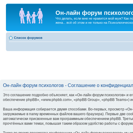
Он-лайн форум психолог
Что делать, если мне не нравится мой муж? Как 
жена... всё об этом и не только на Психологичес
Список форумов
Он-лайн форум психологов - Соглашение о конфиденциа
Это соглашение подробно объясняет, как «Он-лайн форум психологов» и ег
обеспечение phpBB», «www.phpbb.com», «phpBB Group», «phpBB Teams») и
Ваша информация собирается двумя способами. Во-первых, просмотр «Он-
загружаемые в папку временных файлов вашего браузера). Первые две cook
автоматически присвоенные вам программным обеспечением phpBB. Третья
прочтённых вами темах, повышая таким образом удобство работы с форум
Также во время просмотра конференции «Он-лайн форум психологов» мы мо