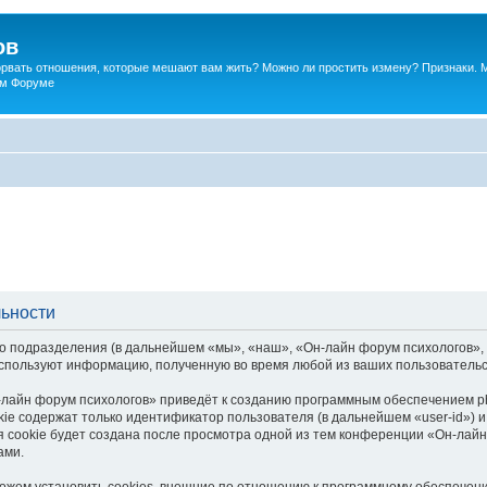
ов
порвать отношения, которые мешают вам жить? Можно ли простить измену? Признаки. 
ком Форуме
льности
о подразделения (в дальнейшем «мы», «наш», «Он-лайн форум психологов», «h
спользуют информацию, полученную во время любой из ваших пользовательс
лайн форум психологов» приведёт к созданию программным обеспечением p
ie содержат только идентификатор пользователя (в дальнейшем «user-id») и
 cookie будет создана после просмотра одной из тем конференции «Он-лайн
ами.
жем установить cookies, внешние по отношению к программному обеспечению