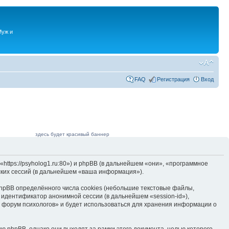
Муж и
FAQ
Регистрация
Вход
здесь будет красивый баннер
ttps://psyholog1.ru:80») и phpBB (в дальнейшем «они», «программное
ких сессий (в дальнейшем «ваша информация»).
hpBB определённого числа cookies (небольшие текстовые файлы,
 идентификатор анонимной сессии (в дальнейшем «session-id»),
 форум психологов» и будет использоваться для хранения информации о
 phpBB, однако они выходят за рамки этого документа, целью которого