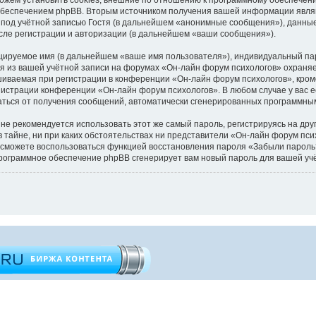
обеспечением phpBB. Вторым источником получения вашей информации являю
под учётной записью Гостя (в дальнейшем «анонимные сообщения»), данные
сле регистрации и авторизации (в дальнейшем «ваши сообщения»).
цируемое имя (в дальнейшем «ваше имя пользователя»), индивидуальный пар
ия из вашей учётной записи на форумах «Он-лайн форум психологов» охран
иваемая при регистрации в конференции «Он-лайн форум психологов», кроме
инистрации конференции «Он-лайн форум психологов». В любом случае у вас 
казаться от получения сообщений, автоматически сгенерированных программн
 рекомендуется использовать этот же самый пароль, регистрируясь на друг
 тайне, ни при каких обстоятельствах ни представители «Он-лайн форум пси
 вы сможете воспользоваться функцией восстановления пароля «Забыли паро
программное обеспечение phpBB сгенерирует вам новый пароль для вашей уч