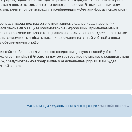
тся данные, которые вы отправляете на форум. Этими данными могут
, указанные при регистрации в конференции «Он-лайн форум психологов»
оль для входа под вашей учётной записью (далее «ваш пароль») и
яется законами о защите компьютерной информации, применяемыми в
 вашего имени пользователя, вашего пароля и вашего адреса email, может
есть возможность выбрать, какая информация из вашей учётной записи
ым обеспечением phpBB.
их сайтах. Ваш пароль является средством доступа к вашей учётной
хологов», ни phpBB Group, ни другое третье лицо не вправе спрашивать ваш
ль?», предусмотренной программным обеспечением phpBB. Вам будет
ётной записи.
Наша команда
•
Удалить cookies конференции
• Часовой пояс: UTC