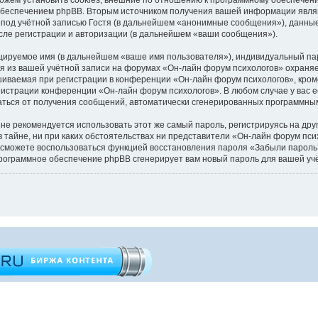
обеспечением phpBB. Вторым источником получения вашей информации являю
под учётной записью Гостя (в дальнейшем «анонимные сообщения»), данные
сле регистрации и авторизации (в дальнейшем «ваши сообщения»).
цируемое имя (в дальнейшем «ваше имя пользователя»), индивидуальный пар
ия из вашей учётной записи на форумах «Он-лайн форум психологов» охран
иваемая при регистрации в конференции «Он-лайн форум психологов», кроме
инистрации конференции «Он-лайн форум психологов». В любом случае у вас 
казаться от получения сообщений, автоматически сгенерированных программн
 рекомендуется использовать этот же самый пароль, регистрируясь на друг
 тайне, ни при каких обстоятельствах ни представители «Он-лайн форум пси
 вы сможете воспользоваться функцией восстановления пароля «Забыли паро
программное обеспечение phpBB сгенерирует вам новый пароль для вашей уч