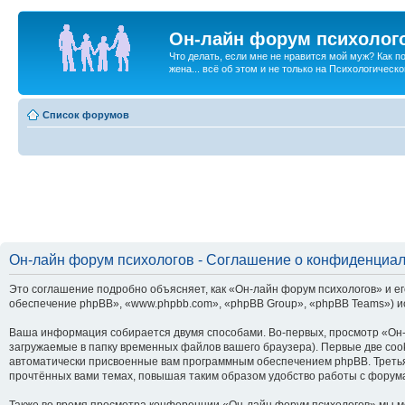
Он-лайн форум психолог
Что делать, если мне не нравится мой муж? Как 
жена... всё об этом и не только на Психологичес
Список форумов
Он-лайн форум психологов - Соглашение о конфиденциа
Это соглашение подробно объясняет, как «Он-лайн форум психологов» и ег
обеспечение phpBB», «www.phpbb.com», «phpBB Group», «phpBB Teams») и
Ваша информация собирается двумя способами. Во-первых, просмотр «Он-
загружаемые в папку временных файлов вашего браузера). Первые две cook
автоматически присвоенные вам программным обеспечением phpBB. Третья
прочтённых вами темах, повышая таким образом удобство работы с форум
Также во время просмотра конференции «Он-лайн форум психологов» мы мо