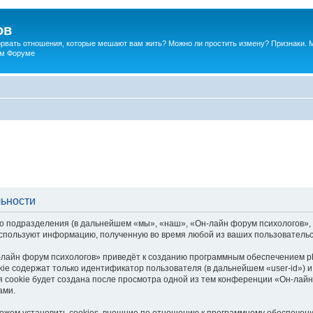
ов
порвать отношения, которые мешают вам жить? Можно ли простить измену? Признаки. 
ком Форуме
льности
о подразделения (в дальнейшем «мы», «наш», «Он-лайн форум психологов», «h
спользуют информацию, полученную во время любой из ваших пользовательс
лайн форум психологов» приведёт к созданию программным обеспечением p
ie содержат только идентификатор пользователя (в дальнейшем «user-id») и
 cookie будет создана после просмотра одной из тем конференции «Он-лайн
ами.
жем установить cookies, внешние по отношению к программному обеспечению