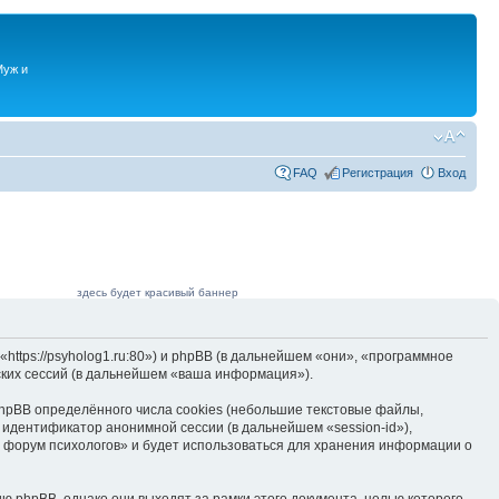
Муж и
FAQ
Регистрация
Вход
здесь будет красивый баннер
ttps://psyholog1.ru:80») и phpBB (в дальнейшем «они», «программное
ких сессий (в дальнейшем «ваша информация»).
hpBB определённого числа cookies (небольшие текстовые файлы,
 идентификатор анонимной сессии (в дальнейшем «session-id»),
 форум психологов» и будет использоваться для хранения информации о
 phpBB, однако они выходят за рамки этого документа, целью которого