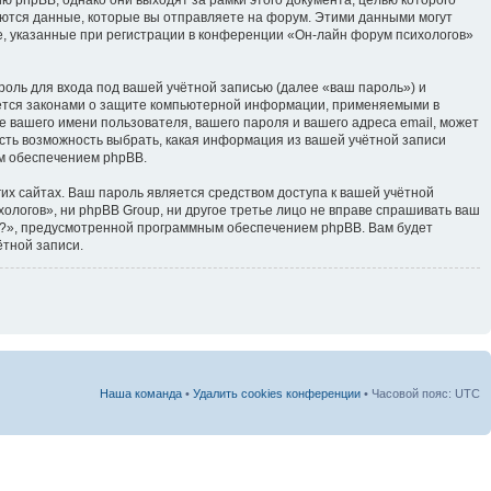
тся данные, которые вы отправляете на форум. Этими данными могут
, указанные при регистрации в конференции «Он-лайн форум психологов»
оль для входа под вашей учётной записью (далее «ваш пароль») и
яется законами о защите компьютерной информации, применяемыми в
 вашего имени пользователя, вашего пароля и вашего адреса email, может
есть возможность выбрать, какая информация из вашей учётной записи
ым обеспечением phpBB.
их сайтах. Ваш пароль является средством доступа к вашей учётной
хологов», ни phpBB Group, ни другое третье лицо не вправе спрашивать ваш
ль?», предусмотренной программным обеспечением phpBB. Вам будет
ётной записи.
Наша команда
•
Удалить cookies конференции
• Часовой пояс: UTC