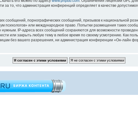
 Скачать его можно по адресу
www.phpbb.com
. Ограничения лицензии GPL для
ти за то, что администрация конференций определяет в качестве допустимо
их сообщений, порнографических сообщений, призывов к национальной розн
орум психологов» или международное право. Попытки размещения таких сооб
то нужным. IP-адреса всех сообщений сохраняются для возможности проведен
ести или закрыть любую тему в любое время по своему усмотрению. Как поль
 лицам без вашего разрешения, ни администрация конференции «Он-лайн фор