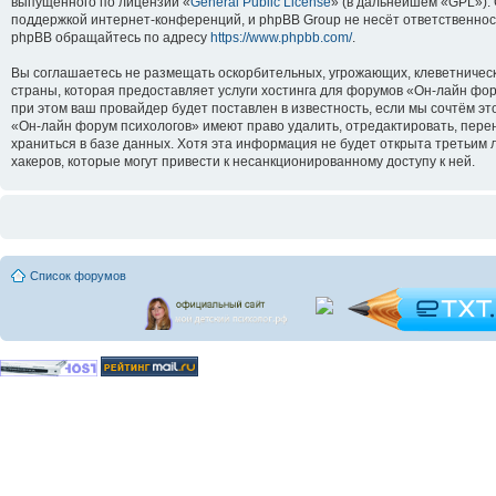
выпущенного по лицензии «
General Public License
» (в дальнейшем «GPL»).
поддержкой интернет-конференций, и phpBB Group не несёт ответственнос
phpBB обращайтесь по адресу
https://www.phpbb.com/
.
Вы соглашаетесь не размещать оскорбительных, угрожающих, клеветническ
страны, которая предоставляет услуги хостинга для форумов «Он-лайн ф
при этом ваш провайдер будет поставлен в известность, если мы сочтём э
«Он-лайн форум психологов» имеют право удалить, отредактировать, перен
храниться в базе данных. Хотя эта информация не будет открыта третьим
хакеров, которые могут привести к несанкционированному доступу к ней.
Список форумов