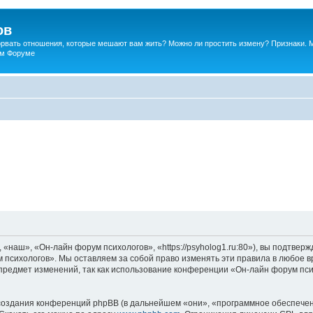
ов
порвать отношения, которые мешают вам жить? Можно ли простить измену? Признаки. 
ком Форуме
наш», «Он-лайн форум психологов», «https://psyholog1.ru:80»), вы подтверж
 психологов». Мы оставляем за собой право изменять эти правила в любое вр
предмет изменений, так как использование конференции «Он-лайн форум пс
оздания конференций phpBB (в дальнейшем «они», «программное обеспечен