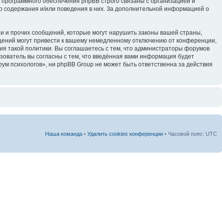
 программного обеспечения phpBB строго связаны с организацией и
го содержания и/или поведения в них. За дополнительной информацией о
и и прочих сообщений, которые могут нарушить законы вашей страны,
щений могут привести к вашему немедленному отключению от конференции,
ия такой политики. Вы соглашаетесь с тем, что администраторы форумов
зователь вы согласны с тем, что введённая вами информация будет
ум психологов», ни phpBB Group не может быть ответственна за действия
Наша команда
•
Удалить cookies конференции
• Часовой пояс: UTC