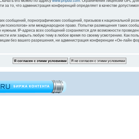
 Скачать его можно по адресу
www.phpbb.com
. Ограничения лицензии GPL для
ти за то, что администрация конференций определяет в качестве допустимо
их сообщений, порнографических сообщений, призывов к национальной розн
орум психологов» или международное право. Попытки размещения таких сооб
то нужным. IP-адреса всех сообщений сохраняются для возможности проведен
ести или закрыть любую тему в любое время по своему усмотрению. Как поль
 лицам без вашего разрешения, ни администрация конференции «Он-лайн фор