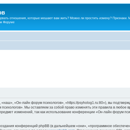
ов
порвать отношения, которые мешают вам жить? Можно ли простить измену? Признаки. 
ком Форуме
наш», «Он-лайн форум психологов», «https://psyholog1.ru:80»), вы подтверж
 психологов». Мы оставляем за собой право изменять эти правила в любое вр
предмет изменений, так как использование конференции «Он-лайн форум пс
оздания конференций phpBB (в дальнейшем «они», «программное обеспечен