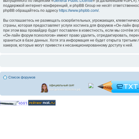
выпущенного по лицензии «
General Public License
» (в дальнейшем «GPL»).
поддержкой интернет-конференций, и phpBB Group не несёт ответственнос
phpBB обращайтесь по адресу
https://www.phpbb.com/
.
Вы соглашаетесь не размещать оскорбительных, угрожающих, клеветническ
страны, которая предоставляет услуги хостинга для форумов «Он-лайн ф
при этом ваш провайдер будет поставлен в известность, если мы сочтём э
«Он-лайн форум психологов» имеют право удалить, отредактировать, перен
храниться в базе данных. Хотя эта информация не будет открыта третьим
хакеров, которые могут привести к несанкционированному доступу к ней.
Список форумов