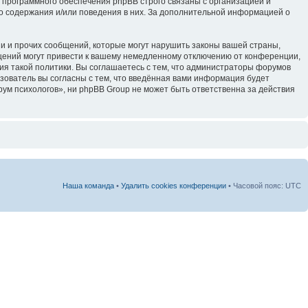
 программного обеспечения phpBB строго связаны с организацией и
го содержания и/или поведения в них. За дополнительной информацией о
и и прочих сообщений, которые могут нарушить законы вашей страны,
щений могут привести к вашему немедленному отключению от конференции,
ия такой политики. Вы соглашаетесь с тем, что администраторы форумов
зователь вы согласны с тем, что введённая вами информация будет
ум психологов», ни phpBB Group не может быть ответственна за действия
Наша команда
•
Удалить cookies конференции
• Часовой пояс: UTC