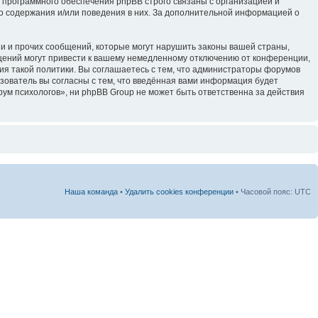
 программного обеспечения phpBB строго связаны с организацией и
го содержания и/или поведения в них. За дополнительной информацией о
и и прочих сообщений, которые могут нарушить законы вашей страны,
щений могут привести к вашему немедленному отключению от конференции,
ия такой политики. Вы соглашаетесь с тем, что администраторы форумов
зователь вы согласны с тем, что введённая вами информация будет
ум психологов», ни phpBB Group не может быть ответственна за действия
Наша команда
•
Удалить cookies конференции
• Часовой пояс: UTC