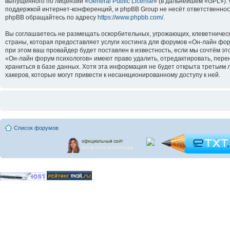
выпущенного по лицензии «
General Public License
» (в дальнейшем «GPL»).
поддержкой интернет-конференций, и phpBB Group не несёт ответственнос
phpBB обращайтесь по адресу
https://www.phpbb.com/
.
Вы соглашаетесь не размещать оскорбительных, угрожающих, клеветническ
страны, которая предоставляет услуги хостинга для форумов «Он-лайн ф
при этом ваш провайдер будет поставлен в известность, если мы сочтём э
«Он-лайн форум психологов» имеют право удалить, отредактировать, перен
храниться в базе данных. Хотя эта информация не будет открыта третьим
хакеров, которые могут привести к несанкционированному доступу к ней.
Список форумов