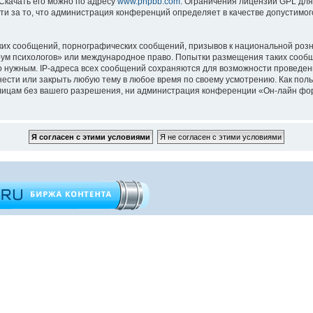
 Скачать его можно по адресу
www.phpbb.com
. Ограничения лицензии GPL для
ти за то, что администрация конференций определяет в качестве допустимо
их сообщений, порнографических сообщений, призывов к национальной розн
орум психологов» или международное право. Попытки размещения таких сооб
то нужным. IP-адреса всех сообщений сохраняются для возможности проведен
ести или закрыть любую тему в любое время по своему усмотрению. Как поль
 лицам без вашего разрешения, ни администрация конференции «Он-лайн фор