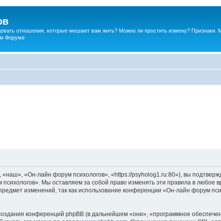
ов
порвать отношения, которые мешают вам жить? Можно ли простить измену? Признаки. 
ком Форуме
наш», «Он-лайн форум психологов», «https://psyholog1.ru:80»), вы подтверж
 психологов». Мы оставляем за собой право изменять эти правила в любое вр
предмет изменений, так как использование конференции «Он-лайн форум пс
оздания конференций phpBB (в дальнейшем «они», «программное обеспечен