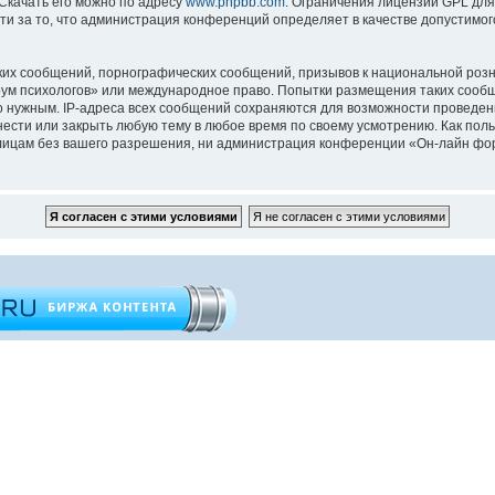
 Скачать его можно по адресу
www.phpbb.com
. Ограничения лицензии GPL для
ти за то, что администрация конференций определяет в качестве допустимо
их сообщений, порнографических сообщений, призывов к национальной розн
орум психологов» или международное право. Попытки размещения таких сооб
то нужным. IP-адреса всех сообщений сохраняются для возможности проведен
ести или закрыть любую тему в любое время по своему усмотрению. Как поль
 лицам без вашего разрешения, ни администрация конференции «Он-лайн фор