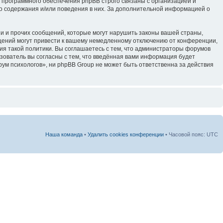
 программного обеспечения phpBB строго связаны с организацией и
го содержания и/или поведения в них. За дополнительной информацией о
и и прочих сообщений, которые могут нарушить законы вашей страны,
щений могут привести к вашему немедленному отключению от конференции,
ия такой политики. Вы соглашаетесь с тем, что администраторы форумов
зователь вы согласны с тем, что введённая вами информация будет
ум психологов», ни phpBB Group не может быть ответственна за действия
Наша команда
•
Удалить cookies конференции
• Часовой пояс: UTC