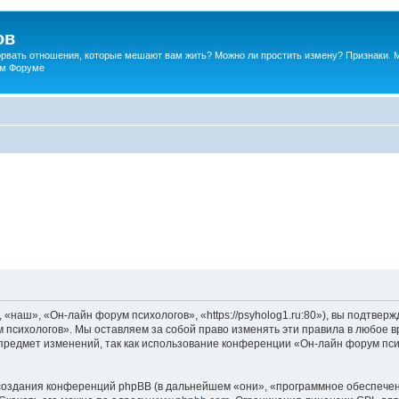
ов
порвать отношения, которые мешают вам жить? Можно ли простить измену? Признаки. 
ком Форуме
наш», «Он-лайн форум психологов», «https://psyholog1.ru:80»), вы подтверж
 психологов». Мы оставляем за собой право изменять эти правила в любое вр
предмет изменений, так как использование конференции «Он-лайн форум пс
оздания конференций phpBB (в дальнейшем «они», «программное обеспечен