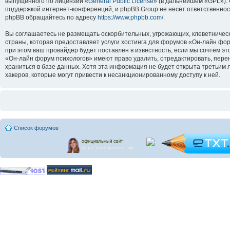
выпущенного по лицензии «
General Public License
» (в дальнейшем «GPL»).
поддержкой интернет-конференций, и phpBB Group не несёт ответственнос
phpBB обращайтесь по адресу
https://www.phpbb.com/
.
Вы соглашаетесь не размещать оскорбительных, угрожающих, клеветническ
страны, которая предоставляет услуги хостинга для форумов «Он-лайн ф
при этом ваш провайдер будет поставлен в известность, если мы сочтём э
«Он-лайн форум психологов» имеют право удалить, отредактировать, перен
храниться в базе данных. Хотя эта информация не будет открыта третьим
хакеров, которые могут привести к несанкционированному доступу к ней.
Список форумов