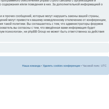
 программного обеспечения phpBB строго связаны с организацией и
го содержания и/или поведения в них. За дополнительной информацией о
и и прочих сообщений, которые могут нарушить законы вашей страны,
щений могут привести к вашему немедленному отключению от конференции,
ия такой политики. Вы соглашаетесь с тем, что администраторы форумов
зователь вы согласны с тем, что введённая вами информация будет
ум психологов», ни phpBB Group не может быть ответственна за действия
Наша команда
•
Удалить cookies конференции
• Часовой пояс: UTC