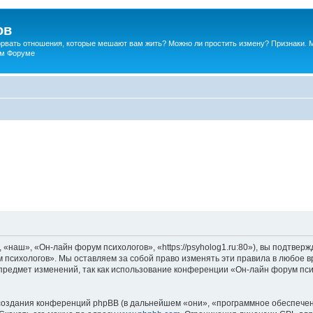
ов
порвать отношения, которые мешают вам жить? Можно ли простить измену? Признаки. 
ком Форуме
наш», «Он-лайн форум психологов», «https://psyholog1.ru:80»), вы подтверж
 психологов». Мы оставляем за собой право изменять эти правила в любое вр
предмет изменений, так как использование конференции «Он-лайн форум пс
оздания конференций phpBB (в дальнейшем «они», «программное обеспечен