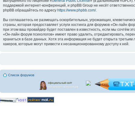
выпущенного по лицензии «
General Public License
» (в дальнейшем «GPL»).
поддержкой интернет-конференций, и phpBB Group не несёт ответственнос
phpBB обращайтесь по адресу
https://www.phpbb.com/
.
Вы соглашаетесь не размещать оскорбительных, угрожающих, клеветническ
страны, которая предоставляет услуги хостинга для форумов «Он-лайн ф
при этом ваш провайдер будет поставлен в известность, если мы сочтём э
«Он-лайн форум психологов» имеют право удалить, отредактировать, перен
храниться в базе данных. Хотя эта информация не будет открыта третьим
хакеров, которые могут привести к несанкционированному доступу к ней.
Список форумов