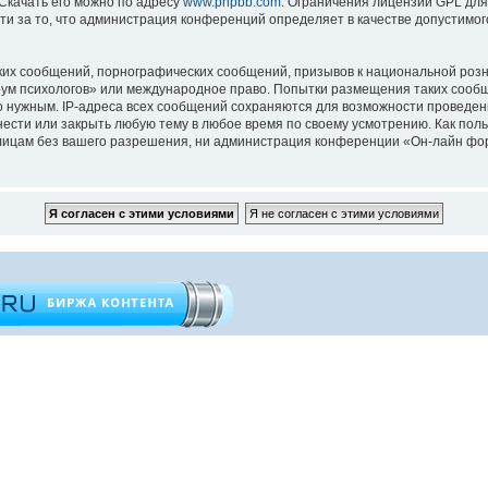
 Скачать его можно по адресу
www.phpbb.com
. Ограничения лицензии GPL для
ти за то, что администрация конференций определяет в качестве допустимо
их сообщений, порнографических сообщений, призывов к национальной розн
орум психологов» или международное право. Попытки размещения таких сооб
то нужным. IP-адреса всех сообщений сохраняются для возможности проведен
ести или закрыть любую тему в любое время по своему усмотрению. Как поль
 лицам без вашего разрешения, ни администрация конференции «Он-лайн фор