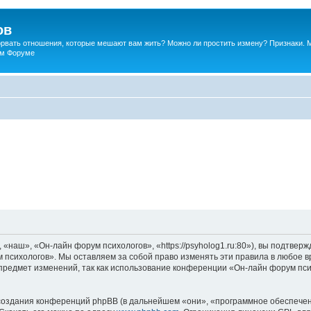
ов
порвать отношения, которые мешают вам жить? Можно ли простить измену? Признаки. 
ком Форуме
наш», «Он-лайн форум психологов», «https://psyholog1.ru:80»), вы подтверж
 психологов». Мы оставляем за собой право изменять эти правила в любое вр
предмет изменений, так как использование конференции «Он-лайн форум пс
оздания конференций phpBB (в дальнейшем «они», «программное обеспечен