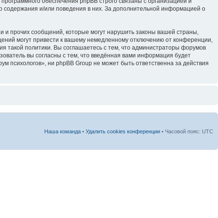
 программного обеспечения phpBB строго связаны с организацией и
го содержания и/или поведения в них. За дополнительной информацией о
и и прочих сообщений, которые могут нарушить законы вашей страны,
щений могут привести к вашему немедленному отключению от конференции,
ия такой политики. Вы соглашаетесь с тем, что администраторы форумов
зователь вы согласны с тем, что введённая вами информация будет
ум психологов», ни phpBB Group не может быть ответственна за действия
Наша команда
•
Удалить cookies конференции
• Часовой пояс: UTC