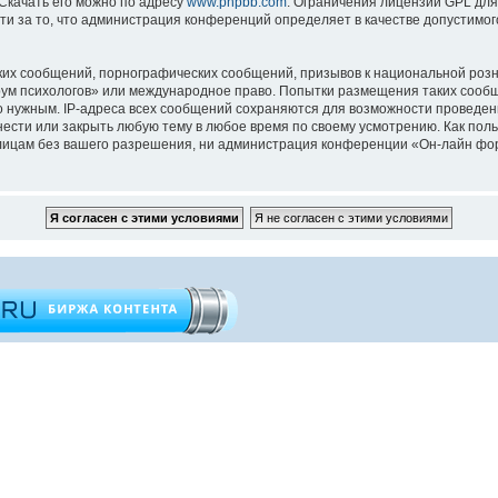
 Скачать его можно по адресу
www.phpbb.com
. Ограничения лицензии GPL для
ти за то, что администрация конференций определяет в качестве допустимо
их сообщений, порнографических сообщений, призывов к национальной розн
орум психологов» или международное право. Попытки размещения таких сооб
то нужным. IP-адреса всех сообщений сохраняются для возможности проведен
ести или закрыть любую тему в любое время по своему усмотрению. Как поль
 лицам без вашего разрешения, ни администрация конференции «Он-лайн фор