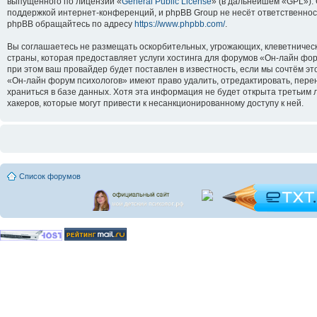
выпущенного по лицензии «
General Public License
» (в дальнейшем «GPL»).
поддержкой интернет-конференций, и phpBB Group не несёт ответственнос
phpBB обращайтесь по адресу
https://www.phpbb.com/
.
Вы соглашаетесь не размещать оскорбительных, угрожающих, клеветническ
страны, которая предоставляет услуги хостинга для форумов «Он-лайн ф
при этом ваш провайдер будет поставлен в известность, если мы сочтём э
«Он-лайн форум психологов» имеют право удалить, отредактировать, перен
храниться в базе данных. Хотя эта информация не будет открыта третьим
хакеров, которые могут привести к несанкционированному доступу к ней.
Список форумов