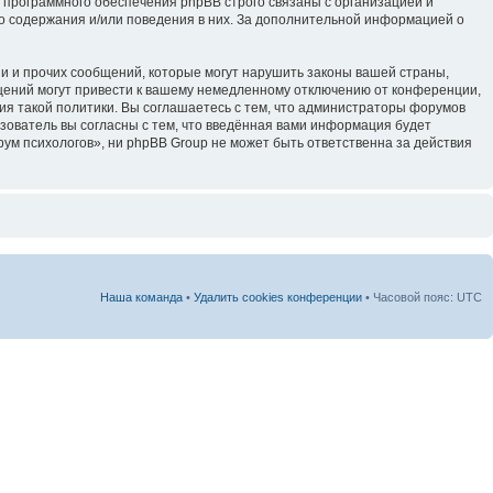
 программного обеспечения phpBB строго связаны с организацией и
го содержания и/или поведения в них. За дополнительной информацией о
и и прочих сообщений, которые могут нарушить законы вашей страны,
щений могут привести к вашему немедленному отключению от конференции,
ия такой политики. Вы соглашаетесь с тем, что администраторы форумов
зователь вы согласны с тем, что введённая вами информация будет
ум психологов», ни phpBB Group не может быть ответственна за действия
Наша команда
•
Удалить cookies конференции
• Часовой пояс: UTC