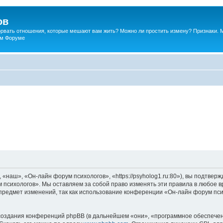
ов
порвать отношения, которые мешают вам жить? Можно ли простить измену? Признаки. 
ком Форуме
наш», «Он-лайн форум психологов», «https://psyholog1.ru:80»), вы подтверж
 психологов». Мы оставляем за собой право изменять эти правила в любое вр
предмет изменений, так как использование конференции «Он-лайн форум пс
оздания конференций phpBB (в дальнейшем «они», «программное обеспечен