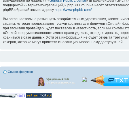
выпущенного по лицензии «
General Public License
» (в дальнейшем «GPL»).
поддержкой интернет-конференций, и phpBB Group не несёт ответственнос
phpBB обращайтесь по адресу
https://www.phpbb.com/
.
Вы соглашаетесь не размещать оскорбительных, угрожающих, клеветническ
страны, которая предоставляет услуги хостинга для форумов «Он-лайн ф
при этом ваш провайдер будет поставлен в известность, если мы сочтём э
«Он-лайн форум психологов» имеют право удалить, отредактировать, перен
храниться в базе данных. Хотя эта информация не будет открыта третьим
хакеров, которые могут привести к несанкционированному доступу к ней.
Список форумов