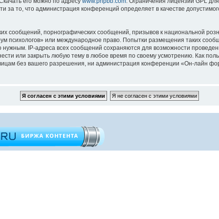
 Скачать его можно по адресу
www.phpbb.com
. Ограничения лицензии GPL для
ти за то, что администрация конференций определяет в качестве допустимо
их сообщений, порнографических сообщений, призывов к национальной розн
орум психологов» или международное право. Попытки размещения таких сооб
то нужным. IP-адреса всех сообщений сохраняются для возможности проведен
ести или закрыть любую тему в любое время по своему усмотрению. Как поль
 лицам без вашего разрешения, ни администрация конференции «Он-лайн фор