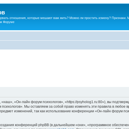
ов
порвать отношения, которые мешают вам жить? Можно ли простить измену? Признаки. 
ком Форуме
наш», «Он-лайн форум психологов», «https://psyholog1.ru:80»), вы подтверж
 психологов». Мы оставляем за собой право изменять эти правила в любое вр
предмет изменений, так как использование конференции «Он-лайн форум пс
оздания конференций phpBB (в дальнейшем «они», «программное обеспечен