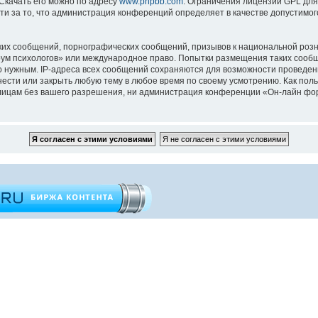
 Скачать его можно по адресу
www.phpbb.com
. Ограничения лицензии GPL для
ти за то, что администрация конференций определяет в качестве допустимо
их сообщений, порнографических сообщений, призывов к национальной розн
орум психологов» или международное право. Попытки размещения таких сооб
то нужным. IP-адреса всех сообщений сохраняются для возможности проведен
ести или закрыть любую тему в любое время по своему усмотрению. Как поль
 лицам без вашего разрешения, ни администрация конференции «Он-лайн фор