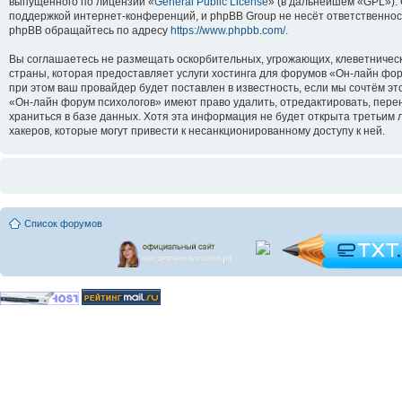
выпущенного по лицензии «
General Public License
» (в дальнейшем «GPL»).
поддержкой интернет-конференций, и phpBB Group не несёт ответственнос
phpBB обращайтесь по адресу
https://www.phpbb.com/
.
Вы соглашаетесь не размещать оскорбительных, угрожающих, клеветническ
страны, которая предоставляет услуги хостинга для форумов «Он-лайн ф
при этом ваш провайдер будет поставлен в известность, если мы сочтём э
«Он-лайн форум психологов» имеют право удалить, отредактировать, перен
храниться в базе данных. Хотя эта информация не будет открыта третьим
хакеров, которые могут привести к несанкционированному доступу к ней.
Список форумов