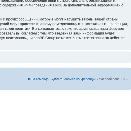
 программного обеспечения phpBB строго связаны с организацией и
го содержания и/или поведения в них. За дополнительной информацией о
и и прочих сообщений, которые могут нарушить законы вашей страны,
щений могут привести к вашему немедленному отключению от конференции,
ия такой политики. Вы соглашаетесь с тем, что администраторы форумов
зователь вы согласны с тем, что введённая вами информация будет
ум психологов», ни phpBB Group не может быть ответственна за действия
Наша команда
•
Удалить cookies конференции
• Часовой пояс: UTC