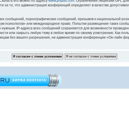
 Скачать его можно по адресу
www.phpbb.com
. Ограничения лицензии GPL для
ти за то, что администрация конференций определяет в качестве допустимо
их сообщений, порнографических сообщений, призывов к национальной розн
орум психологов» или международное право. Попытки размещения таких сооб
то нужным. IP-адреса всех сообщений сохраняются для возможности проведен
ести или закрыть любую тему в любое время по своему усмотрению. Как поль
 лицам без вашего разрешения, ни администрация конференции «Он-лайн фор