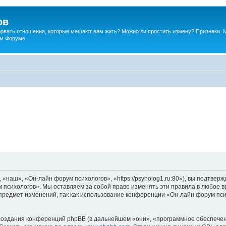
ов
порвать отношения, которые мешают вам жить? Можно ли простить измену? Признаки. 
ком Форуме
наш», «Он-лайн форум психологов», «https://psyholog1.ru:80»), вы подтверж
 психологов». Мы оставляем за собой право изменять эти правила в любое вр
предмет изменений, так как использование конференции «Он-лайн форум пс
оздания конференций phpBB (в дальнейшем «они», «программное обеспечен