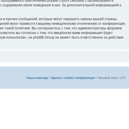
 программного обеспечения phpBB строго связаны с организацией и
го содержания и/или поведения в них. За дополнительной информацией о
и и прочих сообщений, которые могут нарушить законы вашей страны,
щений могут привести к вашему немедленному отключению от конференции,
ия такой политики. Вы соглашаетесь с тем, что администраторы форумов
зователь вы согласны с тем, что введённая вами информация будет
ум психологов», ни phpBB Group не может быть ответственна за действия
Наша команда
•
Удалить cookies конференции
• Часовой пояс: UTC