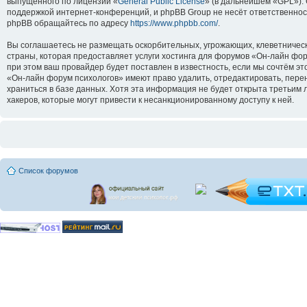
выпущенного по лицензии «
General Public License
» (в дальнейшем «GPL»).
поддержкой интернет-конференций, и phpBB Group не несёт ответственнос
phpBB обращайтесь по адресу
https://www.phpbb.com/
.
Вы соглашаетесь не размещать оскорбительных, угрожающих, клеветническ
страны, которая предоставляет услуги хостинга для форумов «Он-лайн ф
при этом ваш провайдер будет поставлен в известность, если мы сочтём э
«Он-лайн форум психологов» имеют право удалить, отредактировать, перен
храниться в базе данных. Хотя эта информация не будет открыта третьим
хакеров, которые могут привести к несанкционированному доступу к ней.
Список форумов