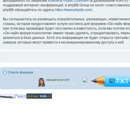
выпущенного по лицензии «
General Public License
» (в дальнейшем «GPL»).
поддержкой интернет-конференций, и phpBB Group не несёт ответственнос
phpBB обращайтесь по адресу
https://www.phpbb.com/
.
Вы соглашаетесь не размещать оскорбительных, угрожающих, клеветническ
страны, которая предоставляет услуги хостинга для форумов «Он-лайн ф
при этом ваш провайдер будет поставлен в известность, если мы сочтём э
«Он-лайн форум психологов» имеют право удалить, отредактировать, перен
храниться в базе данных. Хотя эта информация не будет открыта третьим
хакеров, которые могут привести к несанкционированному доступу к ней.
Список форумов