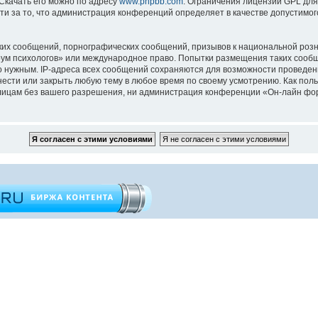
 Скачать его можно по адресу
www.phpbb.com
. Ограничения лицензии GPL для
ти за то, что администрация конференций определяет в качестве допустимо
их сообщений, порнографических сообщений, призывов к национальной розн
орум психологов» или международное право. Попытки размещения таких сооб
то нужным. IP-адреса всех сообщений сохраняются для возможности проведен
ести или закрыть любую тему в любое время по своему усмотрению. Как поль
 лицам без вашего разрешения, ни администрация конференции «Он-лайн фор