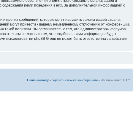
 программного обеспечения phpBB строго связаны с организацией и
го содержания и/или поведения в них. За дополнительной информацией о
и и прочих сообщений, которые могут нарушить законы вашей страны,
щений могут привести к вашему немедленному отключению от конференции,
ия такой политики. Вы соглашаетесь с тем, что администраторы форумов
зователь вы согласны с тем, что введённая вами информация будет
ум психологов», ни phpBB Group не может быть ответственна за действия
Наша команда
•
Удалить cookies конференции
• Часовой пояс: UTC