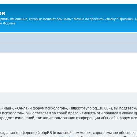
ов
порвать отношения, которые мешают вам жить? Можно ли простить измену? Признаки. 
ком Форуме
наш», «Он-лайн форум психологов», «https://psyholog1.ru:80»), вы подтверж
 психологов». Мы оставляем за собой право изменять эти правила в любое вр
предмет изменений, так как использование конференции «Он-лайн форум пс
оздания конференций phpBB (в дальнейшем «они», «программное обеспечен