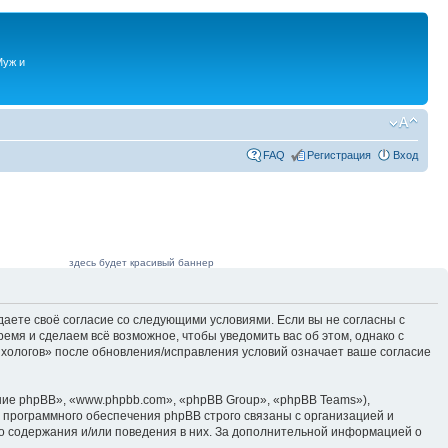
Муж и
FAQ
Регистрация
Вход
здесь будет красивый баннер
даете своё согласие со следующими условиями. Если вы не согласны с
емя и сделаем всё возможное, чтобы уведомить вас об этом, однако с
ихологов» после обновления/исправления условий означает ваше согласие
ие phpBB», «www.phpbb.com», «phpBB Group», «phpBB Teams»),
 программного обеспечения phpBB строго связаны с организацией и
го содержания и/или поведения в них. За дополнительной информацией о