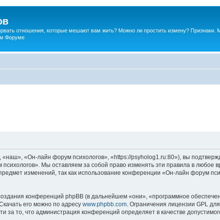
ов
порвать отношения, которые мешают вам жить? Можно ли простить измену? Признаки. 
ком Форуме
наш», «Он-лайн форум психологов», «https://psyholog1.ru:80»), вы подтверж
 психологов». Мы оставляем за собой право изменять эти правила в любое вр
предмет изменений, так как использование конференции «Он-лайн форум пс
оздания конференций phpBB (в дальнейшем «они», «программное обеспечен
 Скачать его можно по адресу
www.phpbb.com
. Ограничения лицензии GPL для
ти за то, что администрация конференций определяет в качестве допустимо