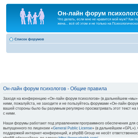
Он-лайн форум психолог
Что делать, если мне не нравится мой муж? Как 
жена... всё об этом и не только на Психологичес
Список форумов
Он-лайн форум психологов - Общие правила
Заходя на конференцию «Он-лайн форум психологов» (в дальнейшем «мы», «
ними, пожалуйста, не заходите и не пользуйтесь форумами «Он-лайн форум
вашей стороны было бы разумным регулярно просматривать этот текст на 
с ними.
Наши форумы работают под управлением программного обеспечения для с
выпущенного по лицензии «
General Public License
» (в дальнейшем «GPL»).
поддержкой интернет-конференций, и phpBB Group не несёт ответственнос
phpBB обращайтесь по адресу
https://www.phpbb.com/
.