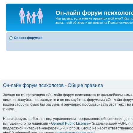
Он-лайн форум психолог
Что делать, если мне не нравится мой муж? Как 
жена... всё об этом и не только на Психологичес
Список форумов
Он-лайн форум психологов - Общие правила
Заходя на конференцию «Он-лайн форум психологов» (в дальнейшем «мы», «
ними, пожалуйста, не заходите и не пользуйтесь форумами «Он-лайн форум
вашей стороны было бы разумным регулярно просматривать этот текст на 
с ними.
Наши форумы работают под управлением программного обеспечения для с
выпущенного по лицензии «
General Public License
» (в дальнейшем «GPL»).
поддержкой интернет-конференций, и phpBB Group не несёт ответственнос
phpBB обращайтесь по адресу
https://www.phpbb.com/
.