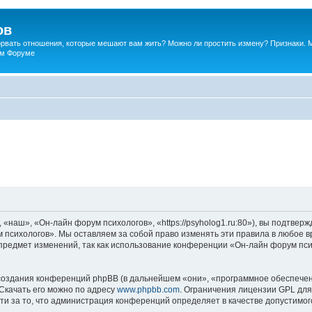
ов
порвать отношения, которые мешают вам жить? Можно ли простить измену? Признаки. 
ком Форуме
наш», «Он-лайн форум психологов», «https://psyholog1.ru:80»), вы подтверж
 психологов». Мы оставляем за собой право изменять эти правила в любое вр
предмет изменений, так как использование конференции «Он-лайн форум пс
оздания конференций phpBB (в дальнейшем «они», «программное обеспечен
 Скачать его можно по адресу
www.phpbb.com
. Ограничения лицензии GPL для
ти за то, что администрация конференций определяет в качестве допустимо