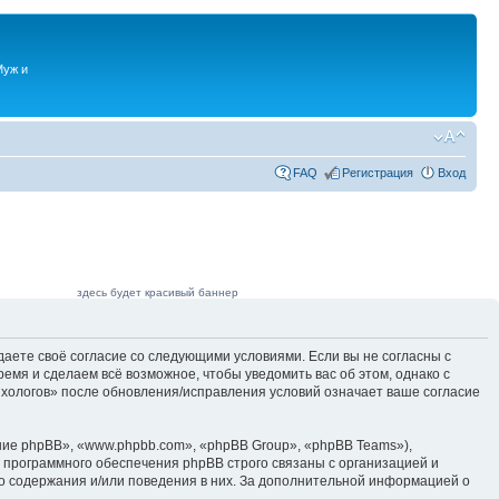
Муж и
FAQ
Регистрация
Вход
здесь будет красивый баннер
даете своё согласие со следующими условиями. Если вы не согласны с
емя и сделаем всё возможное, чтобы уведомить вас об этом, однако с
ихологов» после обновления/исправления условий означает ваше согласие
ие phpBB», «www.phpbb.com», «phpBB Group», «phpBB Teams»),
 программного обеспечения phpBB строго связаны с организацией и
го содержания и/или поведения в них. За дополнительной информацией о