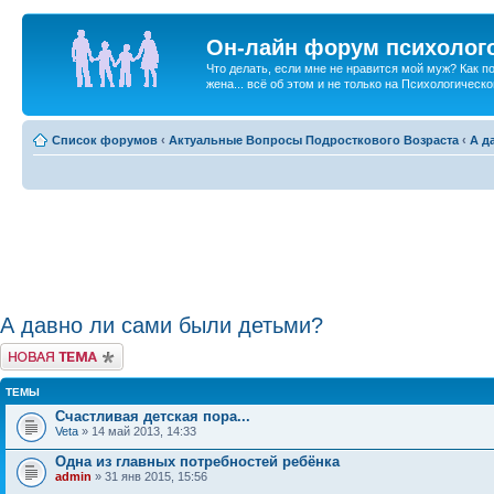
Он-лайн форум психолог
Что делать, если мне не нравится мой муж? Как 
жена... всё об этом и не только на Психологичес
Список форумов
‹
Актуальные Вопросы Подросткового Возраста
‹
А д
А давно ли сами были детьми?
Новая тема
ТЕМЫ
Счастливая детская пора...
Veta
» 14 май 2013, 14:33
Одна из главных потребностей ребёнка
admin
» 31 янв 2015, 15:56