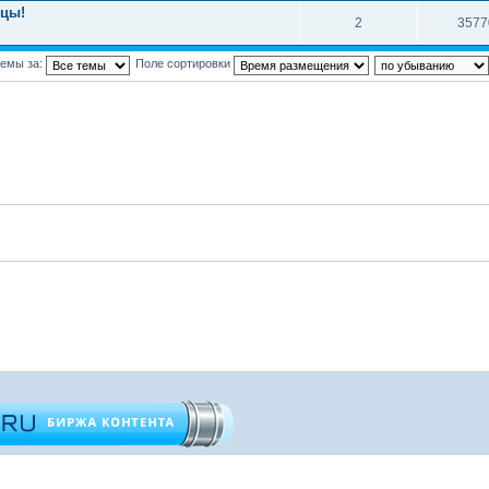
мцы!
2
3577
темы за:
Поле сортировки