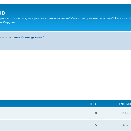
ов
порвать отношения, которые мешают вам жить? Можно ли простить измену? Признаки. 
ком Форуме
авно ли сами были детьми?
ОТВЕТЫ
ПРОСМО
8
2903
5
4879