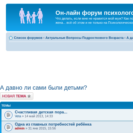
Он-лайн форум психолог
Что делать, если мне не нравится мой муж? Как 
жена... всё об этом и не только на Психологичес
Список форумов
‹
Актуальные Вопросы Подросткового Возраста
‹
А д
А давно ли сами были детьми?
Новая тема
ТЕМЫ
Счастливая детская пора...
Veta
» 14 май 2013, 14:33
Одна из главных потребностей ребёнка
admin
» 31 янв 2015, 15:56