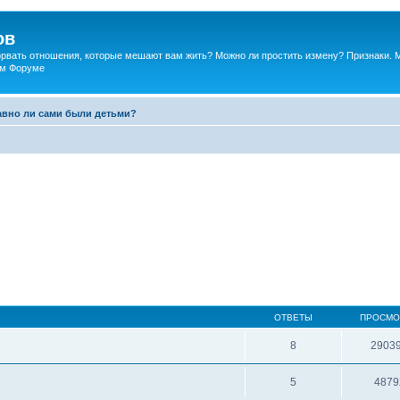
ов
порвать отношения, которые мешают вам жить? Можно ли простить измену? Признаки. 
ком Форуме
авно ли сами были детьми?
ОТВЕТЫ
ПРОСМО
8
2903
5
4879