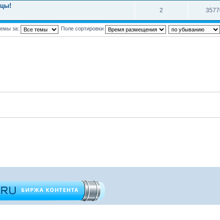
мцы!
2
3577
темы за:
Поле сортировки