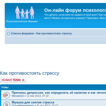
Он-лайн форум психолог
Что делать, если мне не нравится мой муж? Как 
жить? Можно ли простить измену? Признаки. Муж и 
Психологическом Форуме
Список форумов
‹
Как противостоять стрессу
Как противостоять стрессу
Новая тема
ТЕМЫ
Причины депрессии, как определить её наличие и как лечит
Elena0110
» 12 янв 2014, 07:10
Музыка для снятия стресса
ОльгаНиколаевна
» 31 окт 2013, 16:12