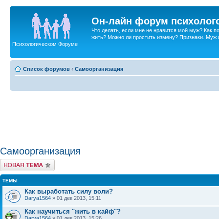
Он-лайн форум психолог
Что делать, если мне не нравится мой муж? Как 
жить? Можно ли простить измену? Признаки. Муж и 
Психологическом Форуме
Список форумов
‹
Самоорганизация
Самоорганизация
Новая тема
ТЕМЫ
Как выработать силу воли?
Darya1564
» 01 дек 2013, 15:11
Как научиться "жить в кайф"?
Darya1564
» 01 дек 2013, 15:26