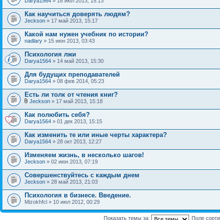
Darya1564
» 18 июл 2013, 15:13
Как научиться доверять людям?
Jeckson
» 17 май 2013, 15:17
Какой нам нужен учебник по истории?
nadlary
» 15 июн 2013, 03:43
Психология лжи
Darya1564
» 14 май 2013, 15:30
Для будущих преподавателей
Darya1564
» 08 фев 2014, 05:23
Есть ли толк от чтения книг?
Jeckson
» 17 май 2013, 15:18
Как полюбить себя?
Darya1564
» 01 дек 2013, 15:15
Как изменить те или иные черты характера?
Darya1564
» 28 окт 2013, 12:27
Изменяем жизнь, в несколько шагов!
Jeckson
» 02 июн 2013, 07:19
Совершенствуйтесь с каждым днем
Jeckson
» 28 май 2013, 21:03
Психология в бизнесе. Введение.
Mizokhfcl » 10 июл 2012, 00:29
Показать темы за:
Поле сорт