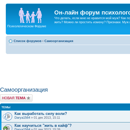
Он-лайн форум психолог
Что делать, если мне не нравится мой муж? Как 
жить? Можно ли простить измену? Признаки. Муж и 
Психологическом Форуме
Список форумов
‹
Самоорганизация
Самоорганизация
Новая тема
ТЕМЫ
Как выработать силу воли?
Darya1564
» 01 дек 2013, 15:11
Как научиться "жить в кайф"?
Darya1564
» 01 дек 2013, 15:26