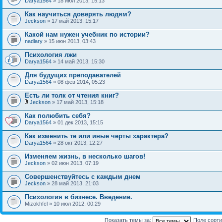
Darya1564
» 18 июл 2013, 15:13
Как научиться доверять людям?
Jeckson
» 17 май 2013, 15:17
Какой нам нужен учебник по истории?
nadlary
» 15 июн 2013, 03:43
Психология лжи
Darya1564
» 14 май 2013, 15:30
Для будущих преподавателей
Darya1564
» 08 фев 2014, 05:23
Есть ли толк от чтения книг?
Jeckson
» 17 май 2013, 15:18
Как полюбить себя?
Darya1564
» 01 дек 2013, 15:15
Как изменить те или иные черты характера?
Darya1564
» 28 окт 2013, 12:27
Изменяем жизнь, в несколько шагов!
Jeckson
» 02 июн 2013, 07:19
Совершенствуйтесь с каждым днем
Jeckson
» 28 май 2013, 21:03
Психология в бизнесе. Введение.
Mizokhfcl » 10 июл 2012, 00:29
Показать темы за:
Поле сорт