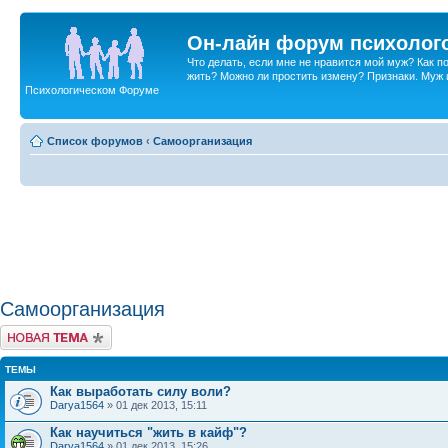
Он-лайн форум психолог
Что делать, если мне не нравится мой муж? Как 
жить? Можно ли простить измену? Признаки. Муж и 
Психологическом Форуме
Список форумов
‹
Самоорганизация
Самоорганизация
Новая тема
ТЕМЫ
Как выработать силу воли?
Darya1564
» 01 дек 2013, 15:11
Как научиться "жить в кайф"?
Darya1564
» 01 дек 2013, 15:26