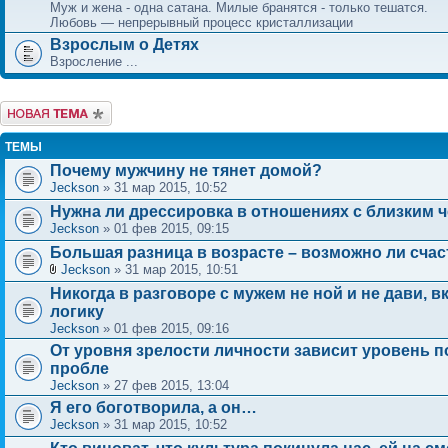
Муж и жена - одна сатана. Милые бранятся - только тешатся.
Любовь — непрерывный процесс кристаллизации
Взрослым о Детях
Взросление ...
Новая тема
ТЕМЫ
Почему мужчину не тянет домой?
Jeckson
» 31 мар 2015, 10:52
Нужна ли дрессировка в отношениях с близким 
Jeckson
» 01 фев 2015, 09:15
Большая разница в возрасте – возможно ли счас
Jeckson
» 31 мар 2015, 10:51
Никогда в разговоре с мужем не ной и не дави, 
логику
Jeckson
» 01 фев 2015, 09:16
От уровня зрелости личности зависит уровень 
пробле
Jeckson
» 27 фев 2015, 13:04
Я его боготворила, а он…
Jeckson
» 31 мар 2015, 10:52