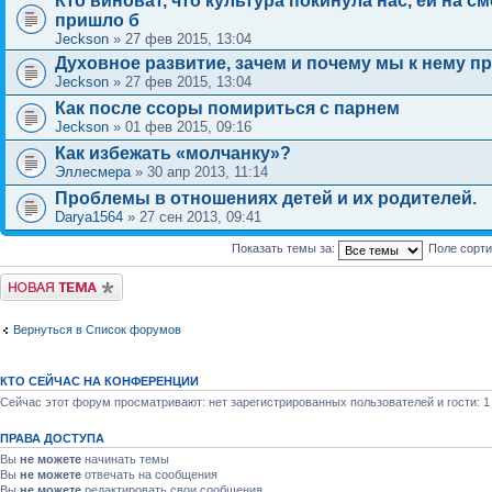
Кто виноват, что культура покинула нас, ей на с
пришло б
Jeckson
» 27 фев 2015, 13:04
Духовное развитие, зачем и почему мы к нему п
Jeckson
» 27 фев 2015, 13:04
Как после ссоры помириться с парнем
Jeckson
» 01 фев 2015, 09:16
Как избежать «молчанку»?
Эллесмера
» 30 апр 2013, 11:14
Проблемы в отношениях детей и их родителей.
Darya1564
» 27 сен 2013, 09:41
Показать темы за:
Поле сорт
Новая тема
Вернуться в Список форумов
КТО СЕЙЧАС НА КОНФЕРЕНЦИИ
Сейчас этот форум просматривают: нет зарегистрированных пользователей и гости: 1
ПРАВА ДОСТУПА
Вы
не можете
начинать темы
Вы
не можете
отвечать на сообщения
Вы
не можете
редактировать свои сообщения