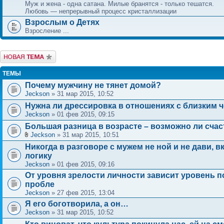
Муж и жена - одна сатана. Милые бранятся - только тешатся.
Любовь — непрерывный процесс кристаллизации
Взрослым о Детях
Взросление ...
Новая тема
ТЕМЫ
Почему мужчину не тянет домой?
Jeckson
» 31 мар 2015, 10:52
Нужна ли дрессировка в отношениях с близким 
Jeckson
» 01 фев 2015, 09:15
Большая разница в возрасте – возможно ли счас
Jeckson
» 31 мар 2015, 10:51
Никогда в разговоре с мужем не ной и не дави, 
логику
Jeckson
» 01 фев 2015, 09:16
От уровня зрелости личности зависит уровень 
пробле
Jeckson
» 27 фев 2015, 13:04
Я его боготворила, а он…
Jeckson
» 31 мар 2015, 10:52