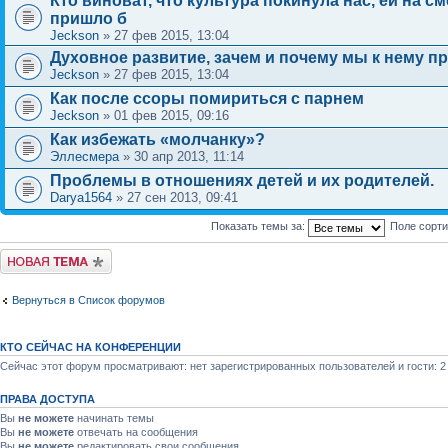
Кто виноват, что культура покинула нас, ей на с
пришло б
Jeckson
» 27 фев 2015, 13:04
Духовное развитие, зачем и почему мы к нему п
Jeckson
» 27 фев 2015, 13:04
Как после ссоры помириться с парнем
Jeckson
» 01 фев 2015, 09:16
Как избежать «молчанку»?
Эллесмера
» 30 апр 2013, 11:14
Проблемы в отношениях детей и их родителей.
Darya1564
» 27 сен 2013, 09:41
Показать темы за:
Поле сорт
Новая тема
Вернуться в Список форумов
КТО СЕЙЧАС НА КОНФЕРЕНЦИИ
Сейчас этот форум просматривают: нет зарегистрированных пользователей и гости: 2
ПРАВА ДОСТУПА
Вы
не можете
начинать темы
Вы
не можете
отвечать на сообщения
Вы
не можете
редактировать свои сообщения