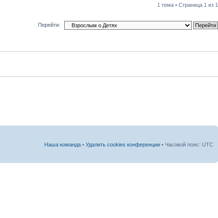
1 тема • Страница
1
из
1
Перейти:
Наша команда
•
Удалить cookies конференции
• Часовой пояс: UTC