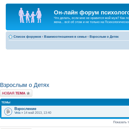
Он-лайн форум психолог
Что делать, если мне не нравится мой муж? Как 
жена... всё об этом и не только на Психологичес
Список форумов
‹
Взаимоотношения в семье
‹
Взрослым о Детях
Взрослым о Детях
Новая тема
ТЕМЫ
Взросление
Veta
» 14 май 2013, 13:40
Показать 