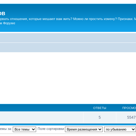
ов
порвать отношения, которые мешают вам жить? Можно ли простить измену? Признаки. 
ком Форуме
ОТВЕТЫ
ПРОСМО
5
5547
темы за:
Поле сортировки